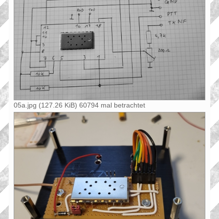
05a.jpg (127.26 KiB) 60794 mal betrachtet