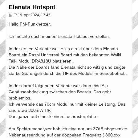
Elenata Hotspot
B
Fr 19. Apr 2024, 17:45
e
i
Hallo FM-Funknetzer,
t
r
ich möchte euch meinen Elenata Hotspot vorstellen.
a
g
In der ersten Variante wollte ich direkt über dem Elenata
Board ein Raspi Universal Board mit den bekannten Walki
Talki Modul DRA818U platzieren.
Die Nähe der Boards fand Elenata nicht so witzig und zeigte
starke Störungen durch die HF des Moduls im Sendebetrieb.
In der darauf folgenden Variante war dann eine Alu
Gehäuseabdeckung zwischen den Boards. Das geht
problemlos.
Ich verwende das 70cm Modul nur mit kleiner Leistung. Das
sind etwa 300mW HF.
Das ganze auf einer kleinen Lochrasterplatte.
Am Spektrumanalyzer hab ich eine nur um 37dB abgesenkte
Nebenaussendung auf der doppelten Frequenz ( 860.xxx