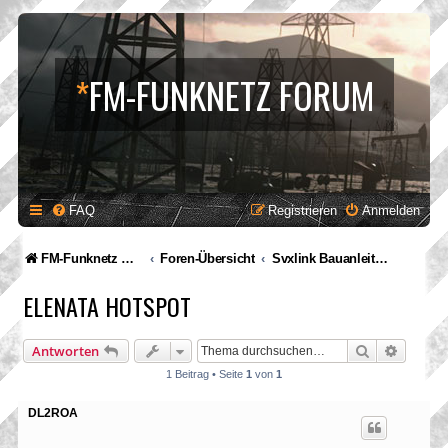
*
FM-FUNKNETZ FORUM
FAQ
Registrieren
Anmelden
FM-Funknetz Relaisverbund
Foren-Übersicht
Svxlink Bauanleitungen
ELENATA HOTSPOT
Suche
Erweite
Antworten
1 Beitrag • Seite
1
von
1
DL2ROA