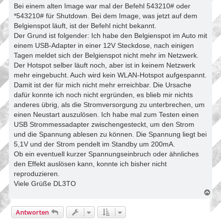
Bei einem alten Image war mal der Befehl 543210# oder
*543210# für Shutdown. Bei dem Image, was jetzt auf dem
Belgienspot läuft, ist der Befehl nicht bekannt.
Der Grund ist folgender: Ich habe den Belgienspot im Auto mit
einem USB-Adapter in einer 12V Steckdose, nach einigen
Tagen meldet sich der Belgienspot nicht mehr im Netzwerk.
Der Hotspot selber läuft noch, aber ist in keinem Netzwerk
mehr eingebucht. Auch wird kein WLAN-Hotspot aufgespannt.
Damit ist der für mich nicht mehr erreichbar. Die Ursache
dafür konnte ich noch nicht ergründen, es blieb mir nichts
anderes übrig, als die Stromversorgung zu unterbrechen, um
einen Neustart auszulösen. Ich habe mal zum Testen einen
USB Strommessadapter zwischengesteckt, um den Strom
und die Spannung ablesen zu können. Die Spannung liegt bei
5,1V und der Strom pendelt im Standby um 200mA.
Ob ein eventuell kurzer Spannungseinbruch oder ähnliches
den Effekt auslösen kann, konnte ich bisher nicht
reproduzieren.
Viele Grüße DL3TO
N
a
c
Antworten
h
o