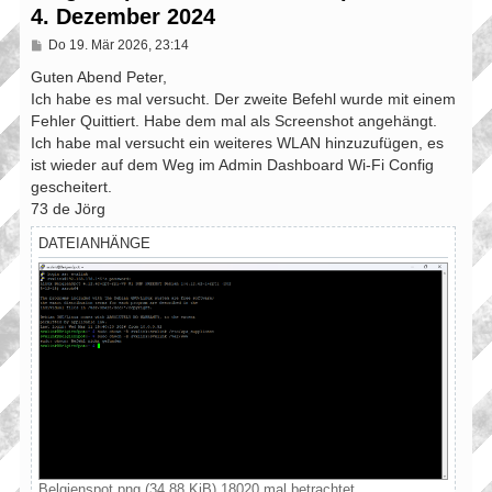
4. Dezember 2024
B
Do 19. Mär 2026, 23:14
e
i
Guten Abend Peter,
t
Ich habe es mal versucht. Der zweite Befehl wurde mit einem
r
Fehler Quittiert. Habe dem mal als Screenshot angehängt.
a
g
Ich habe mal versucht ein weiteres WLAN hinzuzufügen, es
ist wieder auf dem Weg im Admin Dashboard Wi-Fi Config
gescheitert.
73 de Jörg
DATEIANHÄNGE
Belgienspot.png (34.88 KiB) 18020 mal betrachtet