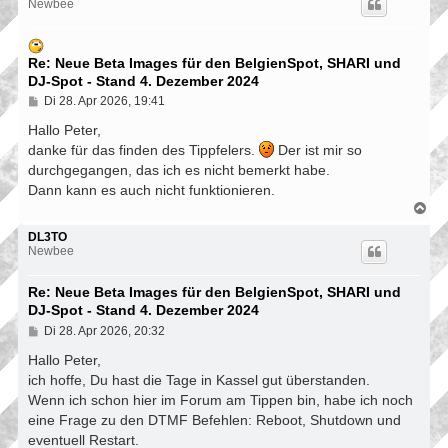
h
Newbee
o
b
e
n
Re: Neue Beta Images für den BelgienSpot, SHARI und
DJ-Spot - Stand 4. Dezember 2024
B
Di 28. Apr 2026, 19:41
e
i
Hallo Peter,
t
danke für das finden des Tippfelers.
Der ist mir so
r
durchgegangen, das ich es nicht bemerkt habe.
a
g
Dann kann es auch nicht funktionieren.
N
a
c
DL3TO
h
Newbee
o
b
Re: Neue Beta Images für den BelgienSpot, SHARI und
e
n
DJ-Spot - Stand 4. Dezember 2024
B
Di 28. Apr 2026, 20:32
e
i
Hallo Peter,
t
ich hoffe, Du hast die Tage in Kassel gut überstanden.
r
Wenn ich schon hier im Forum am Tippen bin, habe ich noch
a
g
eine Frage zu den DTMF Befehlen: Reboot, Shutdown und
eventuell Restart.