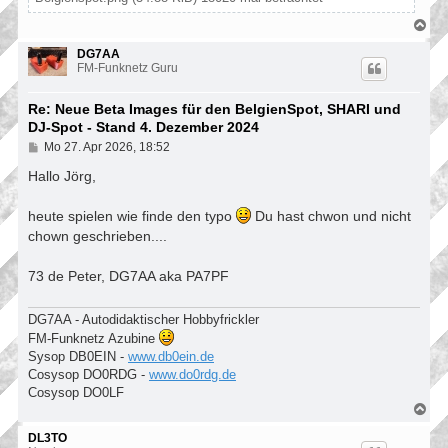
N
a
c
DG7AA
h
FM-Funknetz Guru
o
b
Re: Neue Beta Images für den BelgienSpot, SHARI und
e
n
DJ-Spot - Stand 4. Dezember 2024
B
Mo 27. Apr 2026, 18:52
e
i
Hallo Jörg,
t
r
heute spielen wie finde den typo
Du hast chwon und nicht
a
g
chown geschrieben....
73 de Peter, DG7AA aka PA7PF
DG7AA - Autodidaktischer Hobbyfrickler
FM-Funknetz Azubine
Sysop DB0EIN -
www.db0ein.de
Cosysop DO0RDG -
www.do0rdg.de
Cosysop DO0LF
N
a
c
DL3TO