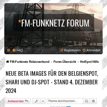
*
FM-FUNKNETZ FORUM
FAQ
Registrieren
Anmelden
FM-Funknetz Relaisverbund
Foren-Übersicht
HotSpot Hilfe
NEUE BETA IMAGES FÜR DEN BELGIENSPOT,
SHARI UND DJ-SPOT - STAND 4. DEZEMBER
2024
Suche
Erweite
Antworten