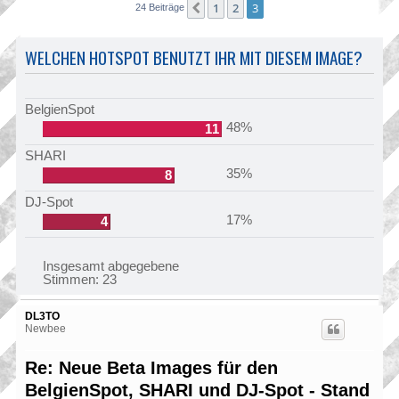
1
2
3
Vorherige
24 Beiträge
WELCHEN HOTSPOT BENUTZT IHR MIT DIESEM IMAGE?
BelgienSpot
48%
11
SHARI
35%
8
DJ-Spot
17%
4
Insgesamt abgegebene
Stimmen:
23
DL3TO
Newbee
Re: Neue Beta Images für den
BelgienSpot, SHARI und DJ-Spot - Stand