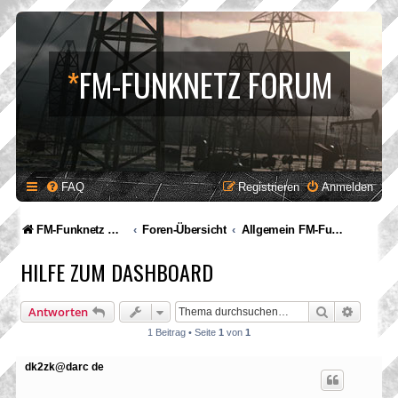
*
FM-FUNKNETZ FORUM
FAQ
Registrieren
Anmelden
FM-Funknetz Relaisverbund
Foren-Übersicht
Allgemein FM-Funketz
HILFE ZUM DASHBOARD
Suche
Erweite
Antworten
1 Beitrag • Seite
1
von
1
dk2zk@darc de