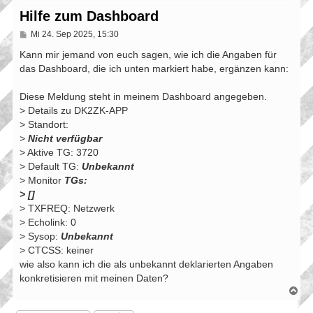
Hilfe zum Dashboard
B
Mi 24. Sep 2025, 15:30
e
i
Kann mir jemand von euch sagen, wie ich die Angaben für
t
das Dashboard, die ich unten markiert habe, ergänzen kann:
r
a
g
Diese Meldung steht in meinem Dashboard angegeben.
> Details zu DK2ZK-APP
> Standort:
>
Nicht verfügbar
> Aktive TG: 3720
> Default TG:
Unbekannt
> Monitor
TGs:
> []
> TXFREQ: Netzwerk
> Echolink: 0
> Sysop:
Unbekannt
> CTCSS: keiner
wie also kann ich die als unbekannt deklarierten Angaben
konkretisieren mit meinen Daten?
N
a
c