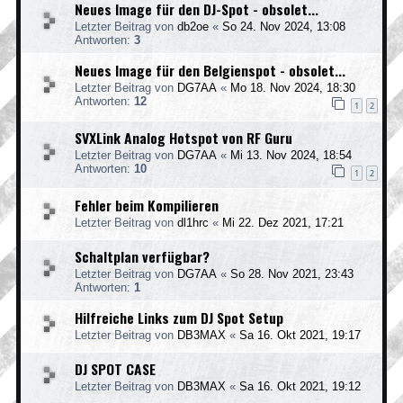
Neues Image für den DJ-Spot - obsolet...
Letzter Beitrag von
db2oe
«
So 24. Nov 2024, 13:08
Antworten:
3
Neues Image für den Belgienspot - obsolet...
Letzter Beitrag von
DG7AA
«
Mo 18. Nov 2024, 18:30
Antworten:
12
1
2
SVXLink Analog Hotspot von RF Guru
Letzter Beitrag von
DG7AA
«
Mi 13. Nov 2024, 18:54
Antworten:
10
1
2
Fehler beim Kompilieren
Letzter Beitrag von
dl1hrc
«
Mi 22. Dez 2021, 17:21
Schaltplan verfügbar?
Letzter Beitrag von
DG7AA
«
So 28. Nov 2021, 23:43
Antworten:
1
Hilfreiche Links zum DJ Spot Setup
Letzter Beitrag von
DB3MAX
«
Sa 16. Okt 2021, 19:17
DJ SPOT CASE
Letzter Beitrag von
DB3MAX
«
Sa 16. Okt 2021, 19:12