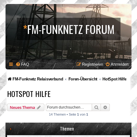
*
FM-FUNKNETZ FORUM
FAQ
Registrieren
Anmelden
FM-Funknetz Relaisverbund
Foren-Übersicht
HotSpot Hilfe
HOTSPOT HILFE
Suche
Erweiterte Suc
Neues Thema
14 Themen • Seite
1
von
1
Themen