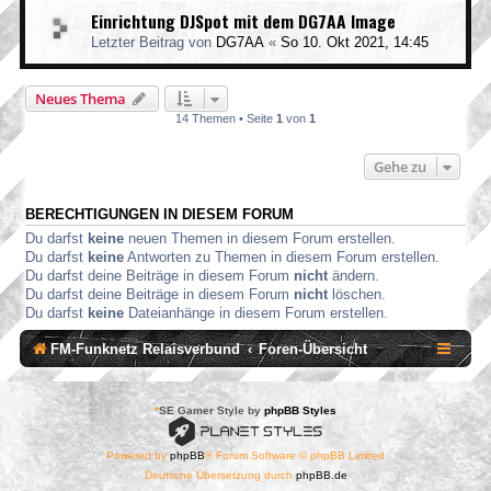
Einrichtung DJSpot mit dem DG7AA Image
Letzter Beitrag von
DG7AA
«
So 10. Okt 2021, 14:45
Neues Thema
14 Themen • Seite
1
von
1
Gehe zu
BERECHTIGUNGEN IN DIESEM FORUM
Du darfst
keine
neuen Themen in diesem Forum erstellen.
Du darfst
keine
Antworten zu Themen in diesem Forum erstellen.
Du darfst deine Beiträge in diesem Forum
nicht
ändern.
Du darfst deine Beiträge in diesem Forum
nicht
löschen.
Du darfst
keine
Dateianhänge in diesem Forum erstellen.
FM-Funknetz Relaisverbund
Foren-Übersicht
*
SE Gamer Style by
phpBB Styles
Powered by
phpBB
® Forum Software © phpBB Limited
Deutsche Übersetzung durch
phpBB.de