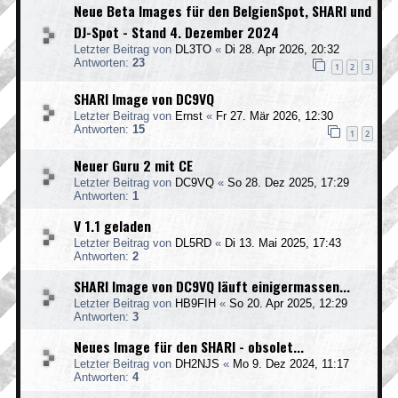
Neue Beta Images für den BelgienSpot, SHARI und
DJ-Spot - Stand 4. Dezember 2024
Letzter Beitrag von
DL3TO
«
Di 28. Apr 2026, 20:32
Antworten:
23
1
2
3
SHARI Image von DC9VQ
Letzter Beitrag von
Ernst
«
Fr 27. Mär 2026, 12:30
Antworten:
15
1
2
Neuer Guru 2 mit CE
Letzter Beitrag von
DC9VQ
«
So 28. Dez 2025, 17:29
Antworten:
1
V 1.1 geladen
Letzter Beitrag von
DL5RD
«
Di 13. Mai 2025, 17:43
Antworten:
2
SHARI Image von DC9VQ läuft einigermassen...
Letzter Beitrag von
HB9FIH
«
So 20. Apr 2025, 12:29
Antworten:
3
Neues Image für den SHARI - obsolet...
Letzter Beitrag von
DH2NJS
«
Mo 9. Dez 2024, 11:17
Antworten:
4