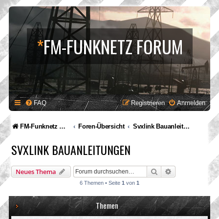
*
FM-FUNKNETZ FORUM
FAQ
Registrieren
Anmelden
FM-Funknetz Relaisverbund
Foren-Übersicht
Svxlink Bauanleitungen
SVXLINK BAUANLEITUNGEN
Suche
Erweiterte Suc
Neues Thema
6 Themen • Seite
1
von
1
Themen