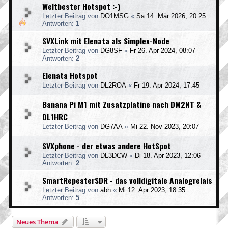
Weltbester Hotspot :-)
Letzter Beitrag von
DO1MSG
«
Sa 14. Mär 2026, 20:25
Antworten:
1
SVXLink mit Elenata als Simplex-Node
Letzter Beitrag von
DG8SF
«
Fr 26. Apr 2024, 08:07
Antworten:
2
Elenata Hotspot
Letzter Beitrag von
DL2ROA
«
Fr 19. Apr 2024, 17:45
Banana Pi M1 mit Zusatzplatine nach DM2NT &
DL1HRC
Letzter Beitrag von
DG7AA
«
Mi 22. Nov 2023, 20:07
SVXphone - der etwas andere HotSpot
Letzter Beitrag von
DL3DCW
«
Di 18. Apr 2023, 12:06
Antworten:
2
SmartRepeaterSDR - das volldigitale Analogrelais
Letzter Beitrag von
abh
«
Mi 12. Apr 2023, 18:35
Antworten:
5
Neues Thema