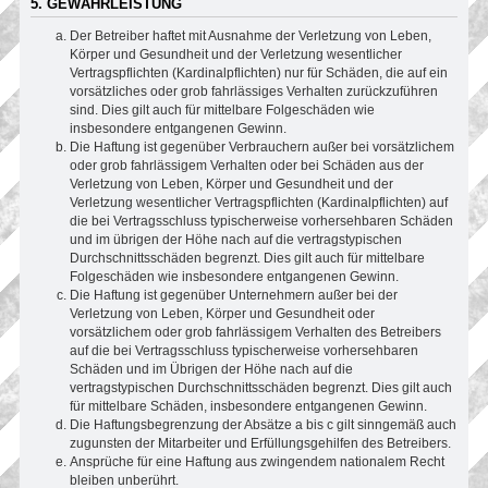
5. GEWÄHRLEISTUNG
Der Betreiber haftet mit Ausnahme der Verletzung von Leben,
Körper und Gesundheit und der Verletzung wesentlicher
Vertragspflichten (Kardinalpflichten) nur für Schäden, die auf ein
vorsätzliches oder grob fahrlässiges Verhalten zurückzuführen
sind. Dies gilt auch für mittelbare Folgeschäden wie
insbesondere entgangenen Gewinn.
Die Haftung ist gegenüber Verbrauchern außer bei vorsätzlichem
oder grob fahrlässigem Verhalten oder bei Schäden aus der
Verletzung von Leben, Körper und Gesundheit und der
Verletzung wesentlicher Vertragspflichten (Kardinalpflichten) auf
die bei Vertragsschluss typischerweise vorhersehbaren Schäden
und im übrigen der Höhe nach auf die vertragstypischen
Durchschnittsschäden begrenzt. Dies gilt auch für mittelbare
Folgeschäden wie insbesondere entgangenen Gewinn.
Die Haftung ist gegenüber Unternehmern außer bei der
Verletzung von Leben, Körper und Gesundheit oder
vorsätzlichem oder grob fahrlässigem Verhalten des Betreibers
auf die bei Vertragsschluss typischerweise vorhersehbaren
Schäden und im Übrigen der Höhe nach auf die
vertragstypischen Durchschnittsschäden begrenzt. Dies gilt auch
für mittelbare Schäden, insbesondere entgangenen Gewinn.
Die Haftungsbegrenzung der Absätze a bis c gilt sinngemäß auch
zugunsten der Mitarbeiter und Erfüllungsgehilfen des Betreibers.
Ansprüche für eine Haftung aus zwingendem nationalem Recht
bleiben unberührt.