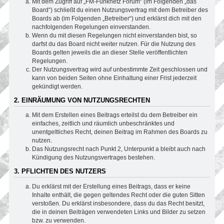
Mit dem Zugriff auf „FM-Funknetz Forum“ (im Folgenden „das
Board“) schließt du einen Nutzungsvertrag mit dem Betreiber des
Boards ab (im Folgenden „Betreiber“) und erklärst dich mit den
nachfolgenden Regelungen einverstanden.
Wenn du mit diesen Regelungen nicht einverstanden bist, so
darfst du das Board nicht weiter nutzen. Für die Nutzung des
Boards gelten jeweils die an dieser Stelle veröffentlichten
Regelungen.
Der Nutzungsvertrag wird auf unbestimmte Zeit geschlossen und
kann von beiden Seiten ohne Einhaltung einer Frist jederzeit
gekündigt werden.
2. EINRÄUMUNG VON NUTZUNGSRECHTEN
Mit dem Erstellen eines Beitrags erteilst du dem Betreiber ein
einfaches, zeitlich und räumlich unbeschränktes und
unentgeltliches Recht, deinen Beitrag im Rahmen des Boards zu
nutzen.
Das Nutzungsrecht nach Punkt 2, Unterpunkt a bleibt auch nach
Kündigung des Nutzungsvertrages bestehen.
3. PFLICHTEN DES NUTZERS
Du erklärst mit der Erstellung eines Beitrags, dass er keine
Inhalte enthält, die gegen geltendes Recht oder die guten Sitten
verstoßen. Du erklärst insbesondere, dass du das Recht besitzt,
die in deinen Beiträgen verwendeten Links und Bilder zu setzen
bzw. zu verwenden.