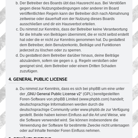
Der Betreiber des Boards übt das Hausrecht aus. Bei Verstößen
gegen diese Nutzungsbedingungen oder anderer im Board
veröffentlichten Regeln kann der Betreiber dich nach Abmahnung
zeitweise oder dauerhaft von der Nutzung dieses Boards
ausschließen und dir ein Hausverbot erteilen.
Du nimmst zur Kenntnis, dass der Betreiber keine Verantwortung
für die Inhalte von Beiträgen übernimmt, die er nicht selbst erstellt
hat oder die er nicht zur Kenntnis genommen hat. Du gestattest
dem Betreiber, dein Benutzerkonto, Beiträge und Funktionen
jederzeit zu löschen oder zu sperren.
Du gestattest dem Betreiber darüber hinaus, deine Beiträge
abzuändern, sofern sie gegen o. g. Regeln verstoßen oder
geeignet sind, dem Betreiber oder einem Dritten Schaden
zuzufügen.
4. GENERAL PUBLIC LICENSE
Du nimmst zur Kenntnis, dass es sich bei phpBB um eine unter
der „
GNU General Public License v2
“ (GPL) bereitgestellten
Foren-Software von phpBB Limited (www.phpbb.com) handelt;
deutschsprachige Informationen werden durch die
deutschsprachige Community unter www.phpbb.de zur Verfügung
gestellt. Beide haben keinen Einfluss auf die Art und Weise, wie
die Software verwendet wird. Sie können insbesondere die
Verwendung der Software für bestimmte Zwecke nicht untersagen
oder auf Inhalte fremder Foren Einfluss nehmen.