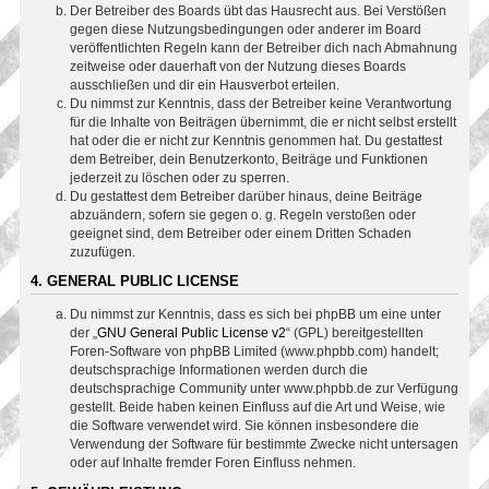
Der Betreiber des Boards übt das Hausrecht aus. Bei Verstößen
gegen diese Nutzungsbedingungen oder anderer im Board
veröffentlichten Regeln kann der Betreiber dich nach Abmahnung
zeitweise oder dauerhaft von der Nutzung dieses Boards
ausschließen und dir ein Hausverbot erteilen.
Du nimmst zur Kenntnis, dass der Betreiber keine Verantwortung
für die Inhalte von Beiträgen übernimmt, die er nicht selbst erstellt
hat oder die er nicht zur Kenntnis genommen hat. Du gestattest
dem Betreiber, dein Benutzerkonto, Beiträge und Funktionen
jederzeit zu löschen oder zu sperren.
Du gestattest dem Betreiber darüber hinaus, deine Beiträge
abzuändern, sofern sie gegen o. g. Regeln verstoßen oder
geeignet sind, dem Betreiber oder einem Dritten Schaden
zuzufügen.
4. GENERAL PUBLIC LICENSE
Du nimmst zur Kenntnis, dass es sich bei phpBB um eine unter
der „
GNU General Public License v2
“ (GPL) bereitgestellten
Foren-Software von phpBB Limited (www.phpbb.com) handelt;
deutschsprachige Informationen werden durch die
deutschsprachige Community unter www.phpbb.de zur Verfügung
gestellt. Beide haben keinen Einfluss auf die Art und Weise, wie
die Software verwendet wird. Sie können insbesondere die
Verwendung der Software für bestimmte Zwecke nicht untersagen
oder auf Inhalte fremder Foren Einfluss nehmen.