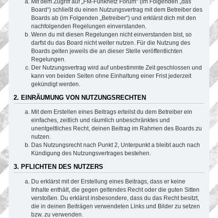
Mit dem Zugriff auf „FM-Funknetz Forum“ (im Folgenden „das
Board“) schließt du einen Nutzungsvertrag mit dem Betreiber des
Boards ab (im Folgenden „Betreiber“) und erklärst dich mit den
nachfolgenden Regelungen einverstanden.
Wenn du mit diesen Regelungen nicht einverstanden bist, so
darfst du das Board nicht weiter nutzen. Für die Nutzung des
Boards gelten jeweils die an dieser Stelle veröffentlichten
Regelungen.
Der Nutzungsvertrag wird auf unbestimmte Zeit geschlossen und
kann von beiden Seiten ohne Einhaltung einer Frist jederzeit
gekündigt werden.
2. EINRÄUMUNG VON NUTZUNGSRECHTEN
Mit dem Erstellen eines Beitrags erteilst du dem Betreiber ein
einfaches, zeitlich und räumlich unbeschränktes und
unentgeltliches Recht, deinen Beitrag im Rahmen des Boards zu
nutzen.
Das Nutzungsrecht nach Punkt 2, Unterpunkt a bleibt auch nach
Kündigung des Nutzungsvertrages bestehen.
3. PFLICHTEN DES NUTZERS
Du erklärst mit der Erstellung eines Beitrags, dass er keine
Inhalte enthält, die gegen geltendes Recht oder die guten Sitten
verstoßen. Du erklärst insbesondere, dass du das Recht besitzt,
die in deinen Beiträgen verwendeten Links und Bilder zu setzen
bzw. zu verwenden.