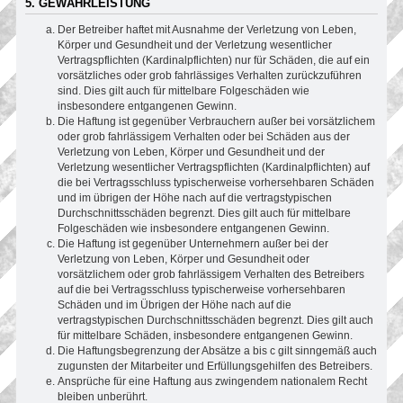
5. GEWÄHRLEISTUNG
Der Betreiber haftet mit Ausnahme der Verletzung von Leben,
Körper und Gesundheit und der Verletzung wesentlicher
Vertragspflichten (Kardinalpflichten) nur für Schäden, die auf ein
vorsätzliches oder grob fahrlässiges Verhalten zurückzuführen
sind. Dies gilt auch für mittelbare Folgeschäden wie
insbesondere entgangenen Gewinn.
Die Haftung ist gegenüber Verbrauchern außer bei vorsätzlichem
oder grob fahrlässigem Verhalten oder bei Schäden aus der
Verletzung von Leben, Körper und Gesundheit und der
Verletzung wesentlicher Vertragspflichten (Kardinalpflichten) auf
die bei Vertragsschluss typischerweise vorhersehbaren Schäden
und im übrigen der Höhe nach auf die vertragstypischen
Durchschnittsschäden begrenzt. Dies gilt auch für mittelbare
Folgeschäden wie insbesondere entgangenen Gewinn.
Die Haftung ist gegenüber Unternehmern außer bei der
Verletzung von Leben, Körper und Gesundheit oder
vorsätzlichem oder grob fahrlässigem Verhalten des Betreibers
auf die bei Vertragsschluss typischerweise vorhersehbaren
Schäden und im Übrigen der Höhe nach auf die
vertragstypischen Durchschnittsschäden begrenzt. Dies gilt auch
für mittelbare Schäden, insbesondere entgangenen Gewinn.
Die Haftungsbegrenzung der Absätze a bis c gilt sinngemäß auch
zugunsten der Mitarbeiter und Erfüllungsgehilfen des Betreibers.
Ansprüche für eine Haftung aus zwingendem nationalem Recht
bleiben unberührt.