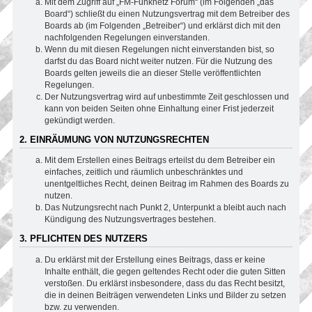
Mit dem Zugriff auf „FM-Funknetz Forum“ (im Folgenden „das
Board“) schließt du einen Nutzungsvertrag mit dem Betreiber des
Boards ab (im Folgenden „Betreiber“) und erklärst dich mit den
nachfolgenden Regelungen einverstanden.
Wenn du mit diesen Regelungen nicht einverstanden bist, so
darfst du das Board nicht weiter nutzen. Für die Nutzung des
Boards gelten jeweils die an dieser Stelle veröffentlichten
Regelungen.
Der Nutzungsvertrag wird auf unbestimmte Zeit geschlossen und
kann von beiden Seiten ohne Einhaltung einer Frist jederzeit
gekündigt werden.
2. EINRÄUMUNG VON NUTZUNGSRECHTEN
Mit dem Erstellen eines Beitrags erteilst du dem Betreiber ein
einfaches, zeitlich und räumlich unbeschränktes und
unentgeltliches Recht, deinen Beitrag im Rahmen des Boards zu
nutzen.
Das Nutzungsrecht nach Punkt 2, Unterpunkt a bleibt auch nach
Kündigung des Nutzungsvertrages bestehen.
3. PFLICHTEN DES NUTZERS
Du erklärst mit der Erstellung eines Beitrags, dass er keine
Inhalte enthält, die gegen geltendes Recht oder die guten Sitten
verstoßen. Du erklärst insbesondere, dass du das Recht besitzt,
die in deinen Beiträgen verwendeten Links und Bilder zu setzen
bzw. zu verwenden.