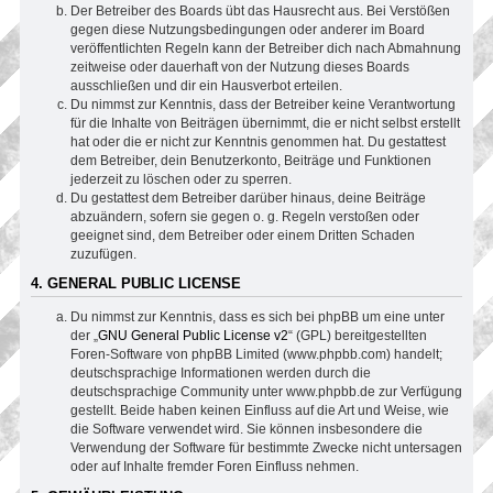
Der Betreiber des Boards übt das Hausrecht aus. Bei Verstößen
gegen diese Nutzungsbedingungen oder anderer im Board
veröffentlichten Regeln kann der Betreiber dich nach Abmahnung
zeitweise oder dauerhaft von der Nutzung dieses Boards
ausschließen und dir ein Hausverbot erteilen.
Du nimmst zur Kenntnis, dass der Betreiber keine Verantwortung
für die Inhalte von Beiträgen übernimmt, die er nicht selbst erstellt
hat oder die er nicht zur Kenntnis genommen hat. Du gestattest
dem Betreiber, dein Benutzerkonto, Beiträge und Funktionen
jederzeit zu löschen oder zu sperren.
Du gestattest dem Betreiber darüber hinaus, deine Beiträge
abzuändern, sofern sie gegen o. g. Regeln verstoßen oder
geeignet sind, dem Betreiber oder einem Dritten Schaden
zuzufügen.
4. GENERAL PUBLIC LICENSE
Du nimmst zur Kenntnis, dass es sich bei phpBB um eine unter
der „
GNU General Public License v2
“ (GPL) bereitgestellten
Foren-Software von phpBB Limited (www.phpbb.com) handelt;
deutschsprachige Informationen werden durch die
deutschsprachige Community unter www.phpbb.de zur Verfügung
gestellt. Beide haben keinen Einfluss auf die Art und Weise, wie
die Software verwendet wird. Sie können insbesondere die
Verwendung der Software für bestimmte Zwecke nicht untersagen
oder auf Inhalte fremder Foren Einfluss nehmen.