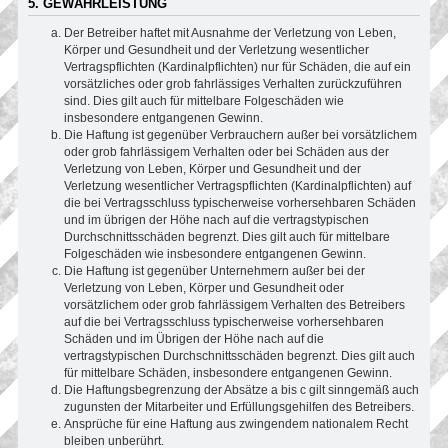
5. GEWÄHRLEISTUNG
Der Betreiber haftet mit Ausnahme der Verletzung von Leben,
Körper und Gesundheit und der Verletzung wesentlicher
Vertragspflichten (Kardinalpflichten) nur für Schäden, die auf ein
vorsätzliches oder grob fahrlässiges Verhalten zurückzuführen
sind. Dies gilt auch für mittelbare Folgeschäden wie
insbesondere entgangenen Gewinn.
Die Haftung ist gegenüber Verbrauchern außer bei vorsätzlichem
oder grob fahrlässigem Verhalten oder bei Schäden aus der
Verletzung von Leben, Körper und Gesundheit und der
Verletzung wesentlicher Vertragspflichten (Kardinalpflichten) auf
die bei Vertragsschluss typischerweise vorhersehbaren Schäden
und im übrigen der Höhe nach auf die vertragstypischen
Durchschnittsschäden begrenzt. Dies gilt auch für mittelbare
Folgeschäden wie insbesondere entgangenen Gewinn.
Die Haftung ist gegenüber Unternehmern außer bei der
Verletzung von Leben, Körper und Gesundheit oder
vorsätzlichem oder grob fahrlässigem Verhalten des Betreibers
auf die bei Vertragsschluss typischerweise vorhersehbaren
Schäden und im Übrigen der Höhe nach auf die
vertragstypischen Durchschnittsschäden begrenzt. Dies gilt auch
für mittelbare Schäden, insbesondere entgangenen Gewinn.
Die Haftungsbegrenzung der Absätze a bis c gilt sinngemäß auch
zugunsten der Mitarbeiter und Erfüllungsgehilfen des Betreibers.
Ansprüche für eine Haftung aus zwingendem nationalem Recht
bleiben unberührt.