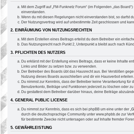
Mit dem Zugriff auf „FM-Funknetz Forum“ (im Folgenden „das Board“)
einverstanden.
Wenn du mit diesen Regelungen nicht einverstanden bist, so darfst du
Der Nutzungsvertrag wird auf unbestimmte Zeit geschlossen und kann 
2. EINRÄUMUNG VON NUTZUNGSRECHTEN
Mit dem Erstellen eines Beitrags erteilst du dem Betreiber ein einfa
Das Nutzungsrecht nach Punkt 2, Unterpunkt a bleibt auch nach Kün
3. PFLICHTEN DES NUTZERS
Du erklärst mit der Erstellung eines Beitrags, dass er keine Inhalte 
Links und Bilder zu setzen bzw. zu verwenden.
Der Betreiber des Boards übt das Hausrecht aus. Bei Verstößen geg
Nutzung dieses Boards ausschließen und dir ein Hausverbot erteilen.
Du nimmst zur Kenntnis, dass der Betreiber keine Verantwortung für di
Benutzerkonto, Beiträge und Funktionen jederzeit zu löschen oder zu
Du gestattest dem Betreiber darüber hinaus, deine Beiträge abzuände
4. GENERAL PUBLIC LICENSE
Du nimmst zur Kenntnis, dass es sich bei phpBB um eine unter der „
G
durch die deutschsprachige Community unter www.phpbb.de zur Verfüg
für bestimmte Zwecke nicht untersagen oder auf Inhalte fremder Fore
5. GEWÄHRLEISTUNG