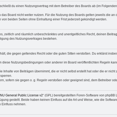
 schließt du einen Nutzungsvertrag mit dem Betreiber des Boards ab (im Folgenden
 das Board nicht weiter nutzen. Für die Nutzung des Boards gelten jeweils die an d
von beiden Seiten ohne Einhaltung einer Frist jederzeit gekündigt werden.
ches, zeitlich und räumlich unbeschränktes und unentgeltliches Recht, deinen Beit
digung des Nutzungsvertrages bestehen.
enthält, die gegen geltendes Recht oder die guten Sitten verstoßen. Du erklärst ins
en diese Nutzungsbedingungen oder anderer im Board veröffentlichten Regeln kan
e Inhalte von Beiträgen übernimmt, die er nicht selbst erstellt hat oder die er nic
 sperren.
rn, sofern sie gegen o. g. Regeln verstoßen oder geeignet sind, dem Betreiber o
NU General Public License v2
“ (GPL) bereitgestellten Foren-Software von phpBB
ung gestellt. Beide haben keinen Einfluss auf die Art und Weise, wie die Softw
n Einfluss nehmen.