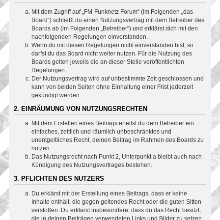
Mit dem Zugriff auf „FM-Funknetz Forum“ (im Folgenden „das
Board“) schließt du einen Nutzungsvertrag mit dem Betreiber des
Boards ab (im Folgenden „Betreiber“) und erklärst dich mit den
nachfolgenden Regelungen einverstanden.
Wenn du mit diesen Regelungen nicht einverstanden bist, so
darfst du das Board nicht weiter nutzen. Für die Nutzung des
Boards gelten jeweils die an dieser Stelle veröffentlichten
Regelungen.
Der Nutzungsvertrag wird auf unbestimmte Zeit geschlossen und
kann von beiden Seiten ohne Einhaltung einer Frist jederzeit
gekündigt werden.
2. EINRÄUMUNG VON NUTZUNGSRECHTEN
Mit dem Erstellen eines Beitrags erteilst du dem Betreiber ein
einfaches, zeitlich und räumlich unbeschränktes und
unentgeltliches Recht, deinen Beitrag im Rahmen des Boards zu
nutzen.
Das Nutzungsrecht nach Punkt 2, Unterpunkt a bleibt auch nach
Kündigung des Nutzungsvertrages bestehen.
3. PFLICHTEN DES NUTZERS
Du erklärst mit der Erstellung eines Beitrags, dass er keine
Inhalte enthält, die gegen geltendes Recht oder die guten Sitten
verstoßen. Du erklärst insbesondere, dass du das Recht besitzt,
die in deinen Beiträgen verwendeten Links und Bilder zu setzen