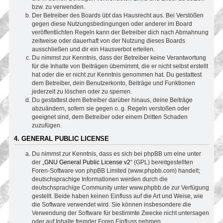
bzw. zu verwenden.
Der Betreiber des Boards übt das Hausrecht aus. Bei Verstößen
gegen diese Nutzungsbedingungen oder anderer im Board
veröffentlichten Regeln kann der Betreiber dich nach Abmahnung
zeitweise oder dauerhaft von der Nutzung dieses Boards
ausschließen und dir ein Hausverbot erteilen.
Du nimmst zur Kenntnis, dass der Betreiber keine Verantwortung
für die Inhalte von Beiträgen übernimmt, die er nicht selbst erstellt
hat oder die er nicht zur Kenntnis genommen hat. Du gestattest
dem Betreiber, dein Benutzerkonto, Beiträge und Funktionen
jederzeit zu löschen oder zu sperren.
Du gestattest dem Betreiber darüber hinaus, deine Beiträge
abzuändern, sofern sie gegen o. g. Regeln verstoßen oder
geeignet sind, dem Betreiber oder einem Dritten Schaden
zuzufügen.
4. GENERAL PUBLIC LICENSE
Du nimmst zur Kenntnis, dass es sich bei phpBB um eine unter
der „
GNU General Public License v2
“ (GPL) bereitgestellten
Foren-Software von phpBB Limited (www.phpbb.com) handelt;
deutschsprachige Informationen werden durch die
deutschsprachige Community unter www.phpbb.de zur Verfügung
gestellt. Beide haben keinen Einfluss auf die Art und Weise, wie
die Software verwendet wird. Sie können insbesondere die
Verwendung der Software für bestimmte Zwecke nicht untersagen
oder auf Inhalte fremder Foren Einfluss nehmen.