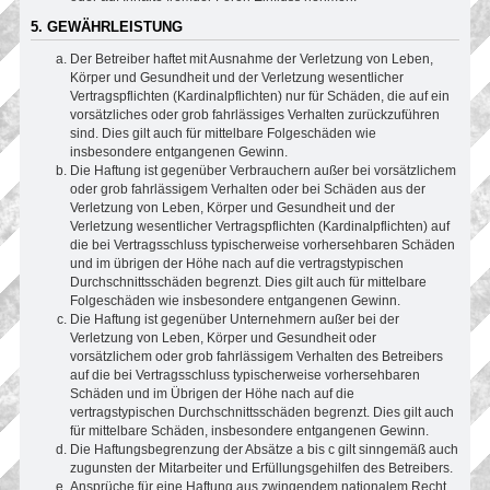
5. GEWÄHRLEISTUNG
Der Betreiber haftet mit Ausnahme der Verletzung von Leben,
Körper und Gesundheit und der Verletzung wesentlicher
Vertragspflichten (Kardinalpflichten) nur für Schäden, die auf ein
vorsätzliches oder grob fahrlässiges Verhalten zurückzuführen
sind. Dies gilt auch für mittelbare Folgeschäden wie
insbesondere entgangenen Gewinn.
Die Haftung ist gegenüber Verbrauchern außer bei vorsätzlichem
oder grob fahrlässigem Verhalten oder bei Schäden aus der
Verletzung von Leben, Körper und Gesundheit und der
Verletzung wesentlicher Vertragspflichten (Kardinalpflichten) auf
die bei Vertragsschluss typischerweise vorhersehbaren Schäden
und im übrigen der Höhe nach auf die vertragstypischen
Durchschnittsschäden begrenzt. Dies gilt auch für mittelbare
Folgeschäden wie insbesondere entgangenen Gewinn.
Die Haftung ist gegenüber Unternehmern außer bei der
Verletzung von Leben, Körper und Gesundheit oder
vorsätzlichem oder grob fahrlässigem Verhalten des Betreibers
auf die bei Vertragsschluss typischerweise vorhersehbaren
Schäden und im Übrigen der Höhe nach auf die
vertragstypischen Durchschnittsschäden begrenzt. Dies gilt auch
für mittelbare Schäden, insbesondere entgangenen Gewinn.
Die Haftungsbegrenzung der Absätze a bis c gilt sinngemäß auch
zugunsten der Mitarbeiter und Erfüllungsgehilfen des Betreibers.
Ansprüche für eine Haftung aus zwingendem nationalem Recht