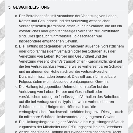
5. GEWÄHRLEISTUNG
Der Betreiber haftet mit Ausnahme der Verletzung von Leben,
Körper und Gesundheit und der Verletzung wesentlicher
Vertragspflichten (Kardinalpflichten) nur für Schäden, die auf ein
vorsätzliches oder grob fahrlässiges Verhalten zurückzuführen
sind. Dies gilt auch für mittelbare Folgeschäden wie
insbesondere entgangenen Gewinn.
Die Haftung ist gegenüber Verbrauchern außer bei vorsätzlichem
oder grob fahrlässigem Verhalten oder bei Schäden aus der
Verletzung von Leben, Körper und Gesundheit und der
Verletzung wesentlicher Vertragspflichten (Kardinalpflichten) auf
die bei Vertragsschluss typischerweise vorhersehbaren Schäden
und im übrigen der Höhe nach auf die vertragstypischen
Durchschnittsschäden begrenzt. Dies gilt auch für mittelbare
Folgeschäden wie insbesondere entgangenen Gewinn.
Die Haftung ist gegenüber Unternehmern außer bei der
Verletzung von Leben, Körper und Gesundheit oder
vorsätzlichem oder grob fahrlässigem Verhalten des Betreibers
auf die bei Vertragsschluss typischerweise vorhersehbaren
Schäden und im Übrigen der Höhe nach auf die
vertragstypischen Durchschnittsschäden begrenzt. Dies gilt auch
für mittelbare Schäden, insbesondere entgangenen Gewinn.
Die Haftungsbegrenzung der Absätze a bis c gilt sinngemäß auch
zugunsten der Mitarbeiter und Erfüllungsgehilfen des Betreibers.
Ansprüche für eine Haftung aus zwingendem nationalem Recht