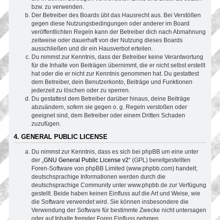
bzw. zu verwenden.
Der Betreiber des Boards übt das Hausrecht aus. Bei Verstößen
gegen diese Nutzungsbedingungen oder anderer im Board
veröffentlichten Regeln kann der Betreiber dich nach Abmahnung
zeitweise oder dauerhaft von der Nutzung dieses Boards
ausschließen und dir ein Hausverbot erteilen.
Du nimmst zur Kenntnis, dass der Betreiber keine Verantwortung
für die Inhalte von Beiträgen übernimmt, die er nicht selbst erstellt
hat oder die er nicht zur Kenntnis genommen hat. Du gestattest
dem Betreiber, dein Benutzerkonto, Beiträge und Funktionen
jederzeit zu löschen oder zu sperren.
Du gestattest dem Betreiber darüber hinaus, deine Beiträge
abzuändern, sofern sie gegen o. g. Regeln verstoßen oder
geeignet sind, dem Betreiber oder einem Dritten Schaden
zuzufügen.
4. GENERAL PUBLIC LICENSE
Du nimmst zur Kenntnis, dass es sich bei phpBB um eine unter
der „
GNU General Public License v2
“ (GPL) bereitgestellten
Foren-Software von phpBB Limited (www.phpbb.com) handelt;
deutschsprachige Informationen werden durch die
deutschsprachige Community unter www.phpbb.de zur Verfügung
gestellt. Beide haben keinen Einfluss auf die Art und Weise, wie
die Software verwendet wird. Sie können insbesondere die
Verwendung der Software für bestimmte Zwecke nicht untersagen
oder auf Inhalte fremder Foren Einfluss nehmen.