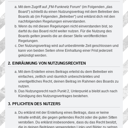
Mit dem Zugriff auf „FM-Funknetz Forum“ (im Folgenden „das
Board“) schließt du einen Nutzungsvertrag mit dem Betreiber des
Boards ab (im Folgenden „Betreiber“) und erklärst dich mit den
nachfolgenden Regelungen einverstanden.
Wenn du mit diesen Regelungen nicht einverstanden bist, so
darfst du das Board nicht weiter nutzen. Für die Nutzung des
Boards gelten jeweils die an dieser Stelle veröffentlichten
Regelungen.
Der Nutzungsvertrag wird auf unbestimmte Zeit geschlossen und
kann von beiden Seiten ohne Einhaltung einer Frist jederzeit
gekündigt werden.
2. EINRÄUMUNG VON NUTZUNGSRECHTEN
Mit dem Erstellen eines Beitrags erteilst du dem Betreiber ein
einfaches, zeitlich und räumlich unbeschränktes und
unentgeltliches Recht, deinen Beitrag im Rahmen des Boards zu
nutzen.
Das Nutzungsrecht nach Punkt 2, Unterpunkt a bleibt auch nach
Kündigung des Nutzungsvertrages bestehen.
3. PFLICHTEN DES NUTZERS
Du erklärst mit der Erstellung eines Beitrags, dass er keine
Inhalte enthält, die gegen geltendes Recht oder die guten Sitten
verstoßen. Du erklärst insbesondere, dass du das Recht besitzt,
die in deinen Beiträgen verwendeten Links und Bilder zu setzen