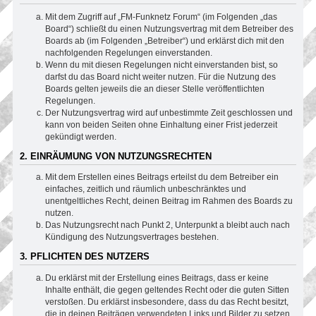
Mit dem Zugriff auf „FM-Funknetz Forum“ (im Folgenden „das
Board“) schließt du einen Nutzungsvertrag mit dem Betreiber des
Boards ab (im Folgenden „Betreiber“) und erklärst dich mit den
nachfolgenden Regelungen einverstanden.
Wenn du mit diesen Regelungen nicht einverstanden bist, so
darfst du das Board nicht weiter nutzen. Für die Nutzung des
Boards gelten jeweils die an dieser Stelle veröffentlichten
Regelungen.
Der Nutzungsvertrag wird auf unbestimmte Zeit geschlossen und
kann von beiden Seiten ohne Einhaltung einer Frist jederzeit
gekündigt werden.
2. EINRÄUMUNG VON NUTZUNGSRECHTEN
Mit dem Erstellen eines Beitrags erteilst du dem Betreiber ein
einfaches, zeitlich und räumlich unbeschränktes und
unentgeltliches Recht, deinen Beitrag im Rahmen des Boards zu
nutzen.
Das Nutzungsrecht nach Punkt 2, Unterpunkt a bleibt auch nach
Kündigung des Nutzungsvertrages bestehen.
3. PFLICHTEN DES NUTZERS
Du erklärst mit der Erstellung eines Beitrags, dass er keine
Inhalte enthält, die gegen geltendes Recht oder die guten Sitten
verstoßen. Du erklärst insbesondere, dass du das Recht besitzt,
die in deinen Beiträgen verwendeten Links und Bilder zu setzen