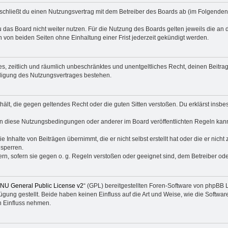
 schließt du einen Nutzungsvertrag mit dem Betreiber des Boards ab (im Folgenden
 das Board nicht weiter nutzen. Für die Nutzung des Boards gelten jeweils die an d
von beiden Seiten ohne Einhaltung einer Frist jederzeit gekündigt werden.
ches, zeitlich und räumlich unbeschränktes und unentgeltliches Recht, deinen Beit
digung des Nutzungsvertrages bestehen.
enthält, die gegen geltendes Recht oder die guten Sitten verstoßen. Du erklärst ins
en diese Nutzungsbedingungen oder anderer im Board veröffentlichten Regeln kan
e Inhalte von Beiträgen übernimmt, die er nicht selbst erstellt hat oder die er nic
 sperren.
rn, sofern sie gegen o. g. Regeln verstoßen oder geeignet sind, dem Betreiber o
NU General Public License v2
“ (GPL) bereitgestellten Foren-Software von phpBB
ung gestellt. Beide haben keinen Einfluss auf die Art und Weise, wie die Softw
n Einfluss nehmen.