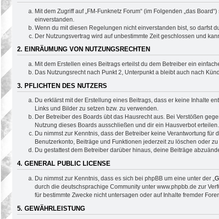
Mit dem Zugriff auf „FM-Funknetz Forum“ (im Folgenden „das Board“)
einverstanden.
Wenn du mit diesen Regelungen nicht einverstanden bist, so darfst du
Der Nutzungsvertrag wird auf unbestimmte Zeit geschlossen und kann 
2. EINRÄUMUNG VON NUTZUNGSRECHTEN
Mit dem Erstellen eines Beitrags erteilst du dem Betreiber ein einfa
Das Nutzungsrecht nach Punkt 2, Unterpunkt a bleibt auch nach Kün
3. PFLICHTEN DES NUTZERS
Du erklärst mit der Erstellung eines Beitrags, dass er keine Inhalte 
Links und Bilder zu setzen bzw. zu verwenden.
Der Betreiber des Boards übt das Hausrecht aus. Bei Verstößen geg
Nutzung dieses Boards ausschließen und dir ein Hausverbot erteilen.
Du nimmst zur Kenntnis, dass der Betreiber keine Verantwortung für di
Benutzerkonto, Beiträge und Funktionen jederzeit zu löschen oder zu
Du gestattest dem Betreiber darüber hinaus, deine Beiträge abzuände
4. GENERAL PUBLIC LICENSE
Du nimmst zur Kenntnis, dass es sich bei phpBB um eine unter der „
G
durch die deutschsprachige Community unter www.phpbb.de zur Verfüg
für bestimmte Zwecke nicht untersagen oder auf Inhalte fremder Fore
5. GEWÄHRLEISTUNG