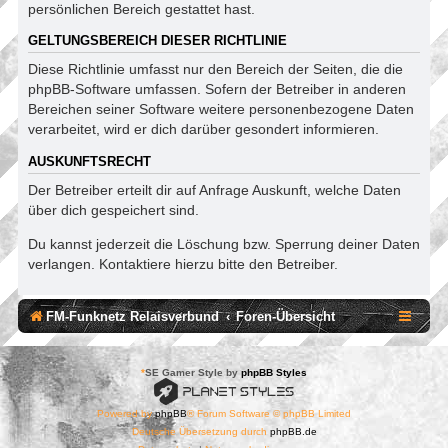
persönlichen Bereich gestattet hast.
GELTUNGSBEREICH DIESER RICHTLINIE
Diese Richtlinie umfasst nur den Bereich der Seiten, die die
phpBB-Software umfassen. Sofern der Betreiber in anderen
Bereichen seiner Software weitere personenbezogene Daten
verarbeitet, wird er dich darüber gesondert informieren.
AUSKUNFTSRECHT
Der Betreiber erteilt dir auf Anfrage Auskunft, welche Daten
über dich gespeichert sind.
Du kannst jederzeit die Löschung bzw. Sperrung deiner Daten
verlangen. Kontaktiere hierzu bitte den Betreiber.
FM-Funknetz Relaisverbund
Foren-Übersicht
*
SE Gamer Style by
phpBB Styles
Powered by
phpBB
® Forum Software © phpBB Limited
Deutsche Übersetzung durch
phpBB.de