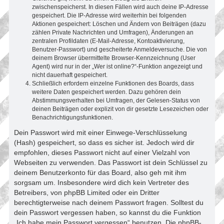
zwischenspeicherst. In diesen Fällen wird auch deine IP-Adresse
gespeichert. Die IP-Adresse wird weiterhin bei folgenden
Aktionen gespeichert: Löschen und Ändern von Beiträgen (dazu
zählen Private Nachrichten und Umfragen), Änderungen an
zentralen Profildaten (E-Mail-Adresse, Kontoaktivierung,
Benutzer-Passwort) und gescheiterte Anmeldeversuche. Die von
deinem Browser übermittelte Browser-Kennzeichnung (User
Agent) wird nur in der „Wer ist online?“-Funktion angezeigt und
nicht dauerhaft gespeichert.
Schließlich erfordern einzelne Funktionen des Boards, dass
weitere Daten gespeichert werden. Dazu gehören dein
Abstimmungsverhalten bei Umfragen, der Gelesen-Status von
deinen Beiträgen oder explizit von dir gesetzte Lesezeichen oder
Benachrichtigungsfunktionen.
Dein Passwort wird mit einer Einwege-Verschlüsselung
(Hash) gespeichert, so dass es sicher ist. Jedoch wird dir
empfohlen, dieses Passwort nicht auf einer Vielzahl von
Webseiten zu verwenden. Das Passwort ist dein Schlüssel zu
deinem Benutzerkonto für das Board, also geh mit ihm
sorgsam um. Insbesondere wird dich kein Vertreter des
Betreibers, von phpBB Limited oder ein Dritter
berechtigterweise nach deinem Passwort fragen. Solltest du
dein Passwort vergessen haben, so kannst du die Funktion
„Ich habe mein Passwort vergessen“ benutzen. Die phpBB-