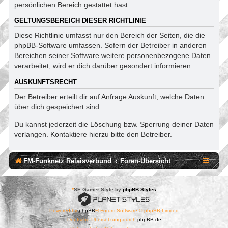
persönlichen Bereich gestattet hast.
GELTUNGSBEREICH DIESER RICHTLINIE
Diese Richtlinie umfasst nur den Bereich der Seiten, die die
phpBB-Software umfassen. Sofern der Betreiber in anderen
Bereichen seiner Software weitere personenbezogene Daten
verarbeitet, wird er dich darüber gesondert informieren.
AUSKUNFTSRECHT
Der Betreiber erteilt dir auf Anfrage Auskunft, welche Daten
über dich gespeichert sind.
Du kannst jederzeit die Löschung bzw. Sperrung deiner Daten
verlangen. Kontaktiere hierzu bitte den Betreiber.
FM-Funknetz Relaisverbund
Foren-Übersicht
*
SE Gamer Style by
phpBB Styles
Powered by
phpBB
® Forum Software © phpBB Limited
Deutsche Übersetzung durch
phpBB.de