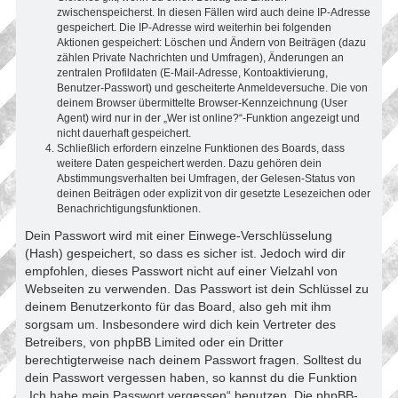
zwischenspeicherst. In diesen Fällen wird auch deine IP-Adresse
gespeichert. Die IP-Adresse wird weiterhin bei folgenden
Aktionen gespeichert: Löschen und Ändern von Beiträgen (dazu
zählen Private Nachrichten und Umfragen), Änderungen an
zentralen Profildaten (E-Mail-Adresse, Kontoaktivierung,
Benutzer-Passwort) und gescheiterte Anmeldeversuche. Die von
deinem Browser übermittelte Browser-Kennzeichnung (User
Agent) wird nur in der „Wer ist online?“-Funktion angezeigt und
nicht dauerhaft gespeichert.
Schließlich erfordern einzelne Funktionen des Boards, dass
weitere Daten gespeichert werden. Dazu gehören dein
Abstimmungsverhalten bei Umfragen, der Gelesen-Status von
deinen Beiträgen oder explizit von dir gesetzte Lesezeichen oder
Benachrichtigungsfunktionen.
Dein Passwort wird mit einer Einwege-Verschlüsselung
(Hash) gespeichert, so dass es sicher ist. Jedoch wird dir
empfohlen, dieses Passwort nicht auf einer Vielzahl von
Webseiten zu verwenden. Das Passwort ist dein Schlüssel zu
deinem Benutzerkonto für das Board, also geh mit ihm
sorgsam um. Insbesondere wird dich kein Vertreter des
Betreibers, von phpBB Limited oder ein Dritter
berechtigterweise nach deinem Passwort fragen. Solltest du
dein Passwort vergessen haben, so kannst du die Funktion
„Ich habe mein Passwort vergessen“ benutzen. Die phpBB-