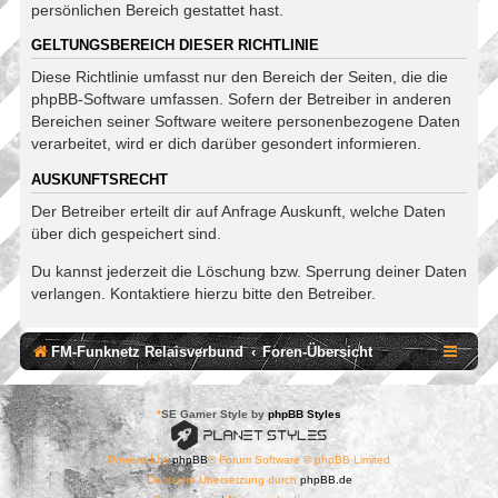
persönlichen Bereich gestattet hast.
GELTUNGSBEREICH DIESER RICHTLINIE
Diese Richtlinie umfasst nur den Bereich der Seiten, die die
phpBB-Software umfassen. Sofern der Betreiber in anderen
Bereichen seiner Software weitere personenbezogene Daten
verarbeitet, wird er dich darüber gesondert informieren.
AUSKUNFTSRECHT
Der Betreiber erteilt dir auf Anfrage Auskunft, welche Daten
über dich gespeichert sind.
Du kannst jederzeit die Löschung bzw. Sperrung deiner Daten
verlangen. Kontaktiere hierzu bitte den Betreiber.
FM-Funknetz Relaisverbund
Foren-Übersicht
*
SE Gamer Style by
phpBB Styles
Powered by
phpBB
® Forum Software © phpBB Limited
Deutsche Übersetzung durch
phpBB.de