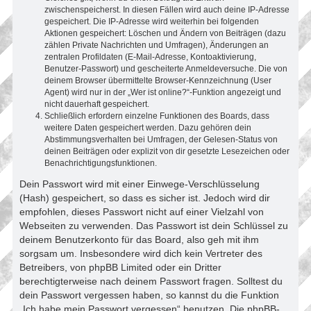
zwischenspeicherst. In diesen Fällen wird auch deine IP-Adresse
gespeichert. Die IP-Adresse wird weiterhin bei folgenden
Aktionen gespeichert: Löschen und Ändern von Beiträgen (dazu
zählen Private Nachrichten und Umfragen), Änderungen an
zentralen Profildaten (E-Mail-Adresse, Kontoaktivierung,
Benutzer-Passwort) und gescheiterte Anmeldeversuche. Die von
deinem Browser übermittelte Browser-Kennzeichnung (User
Agent) wird nur in der „Wer ist online?“-Funktion angezeigt und
nicht dauerhaft gespeichert.
Schließlich erfordern einzelne Funktionen des Boards, dass
weitere Daten gespeichert werden. Dazu gehören dein
Abstimmungsverhalten bei Umfragen, der Gelesen-Status von
deinen Beiträgen oder explizit von dir gesetzte Lesezeichen oder
Benachrichtigungsfunktionen.
Dein Passwort wird mit einer Einwege-Verschlüsselung
(Hash) gespeichert, so dass es sicher ist. Jedoch wird dir
empfohlen, dieses Passwort nicht auf einer Vielzahl von
Webseiten zu verwenden. Das Passwort ist dein Schlüssel zu
deinem Benutzerkonto für das Board, also geh mit ihm
sorgsam um. Insbesondere wird dich kein Vertreter des
Betreibers, von phpBB Limited oder ein Dritter
berechtigterweise nach deinem Passwort fragen. Solltest du
dein Passwort vergessen haben, so kannst du die Funktion
„Ich habe mein Passwort vergessen“ benutzen. Die phpBB-