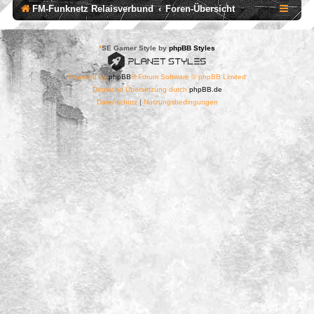
FM-Funknetz Relaisverbund
Foren-Übersicht
*
SE Gamer Style by
phpBB Styles
Powered by
phpBB
® Forum Software © phpBB Limited
Deutsche Übersetzung durch
phpBB.de
Datenschutz
|
Nutzungsbedingungen