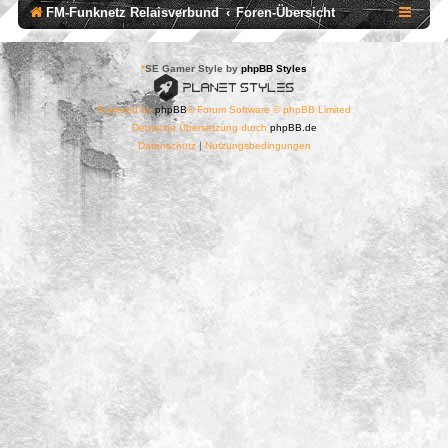
FM-Funknetz Relaisverbund
Foren-Übersicht
*
SE Gamer Style by
phpBB Styles
Powered by
phpBB
® Forum Software © phpBB Limited
Deutsche Übersetzung durch
phpBB.de
Datenschutz
|
Nutzungsbedingungen