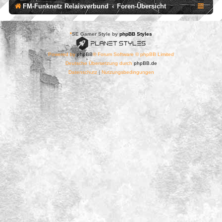
FM-Funknetz Relaisverbund
Foren-Übersicht
*
SE Gamer Style by
phpBB Styles
Powered by
phpBB
® Forum Software © phpBB Limited
Deutsche Übersetzung durch
phpBB.de
Datenschutz
|
Nutzungsbedingungen