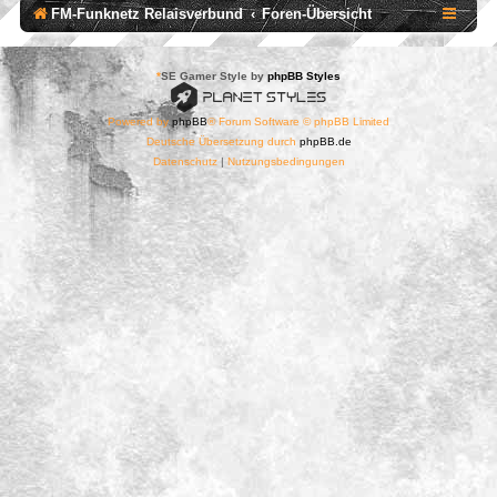
FM-Funknetz Relaisverbund
Foren-Übersicht
*
SE Gamer Style by
phpBB Styles
Powered by
phpBB
® Forum Software © phpBB Limited
Deutsche Übersetzung durch
phpBB.de
Datenschutz
|
Nutzungsbedingungen