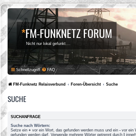
*
FM-FUNKNETZ FORUM
Nicht nur lokal gefunkt....
Schnellzugriff
FAQ
FM-Funknetz Relaisverbund
Foren-Übersicht
Suche
SUCHE
SUCHANFRAGE
Suche nach Wörtern:
Setze ein
+
vor ein Wort, das gefunden werden muss und ein
-
vor ein 
gefunden werden darf. Verwende mehrere Wörter getrennt durch
|
innerh