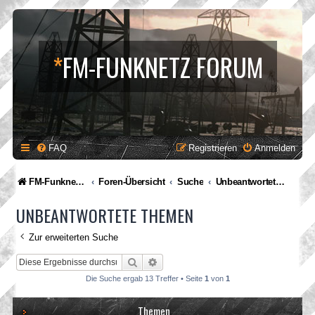
*
FM-FUNKNETZ FORUM
FAQ
Registrieren
Anmelden
FM-Funknetz Relaisverbund
Foren-Übersicht
Suche
Unbeantwortete Themen
UNBEANTWORTETE THEMEN
Zur erweiterten Suche
Suche
Erweiterte Suche
Die Suche ergab 13 Treffer • Seite
1
von
1
Themen