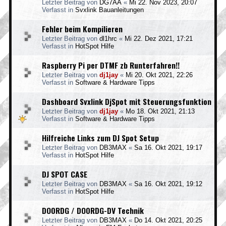
Letzter Beitrag von
DG7AA
«
Mi 22. Nov 2023, 20:07
Verfasst in
Svxlink Bauanleitungen
Fehler beim Kompilieren
Letzter Beitrag von
dl1hrc
«
Mi 22. Dez 2021, 17:21
Verfasst in
HotSpot Hilfe
Raspberry Pi per DTMF zb Runterfahren!!
Letzter Beitrag von
dj1jay
«
Mi 20. Okt 2021, 22:26
Verfasst in
Software & Hardware Tipps
Dashboard Svxlink DjSpot mit Steuerungsfunktion
Letzter Beitrag von
dj1jay
«
Mo 18. Okt 2021, 21:13
Verfasst in
Software & Hardware Tipps
Hilfreiche Links zum DJ Spot Setup
Letzter Beitrag von
DB3MAX
«
Sa 16. Okt 2021, 19:17
Verfasst in
HotSpot Hilfe
DJ SPOT CASE
Letzter Beitrag von
DB3MAX
«
Sa 16. Okt 2021, 19:12
Verfasst in
HotSpot Hilfe
DO0RDG / DO0RDG-DV Technik
Letzter Beitrag von
DB3MAX
«
Do 14. Okt 2021, 20:25