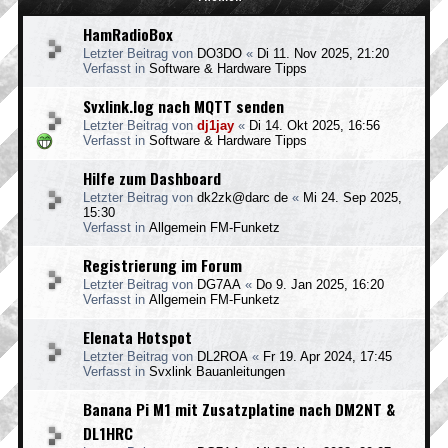
HamRadioBox
Letzter Beitrag von
DO3DO
«
Di 11. Nov 2025, 21:20
Verfasst in
Software & Hardware Tipps
Svxlink.log nach MQTT senden
Letzter Beitrag von
dj1jay
«
Di 14. Okt 2025, 16:56
Verfasst in
Software & Hardware Tipps
Hilfe zum Dashboard
Letzter Beitrag von
dk2zk@darc de
«
Mi 24. Sep 2025,
15:30
Verfasst in
Allgemein FM-Funketz
Registrierung im Forum
Letzter Beitrag von
DG7AA
«
Do 9. Jan 2025, 16:20
Verfasst in
Allgemein FM-Funketz
Elenata Hotspot
Letzter Beitrag von
DL2ROA
«
Fr 19. Apr 2024, 17:45
Verfasst in
Svxlink Bauanleitungen
Banana Pi M1 mit Zusatzplatine nach DM2NT &
DL1HRC