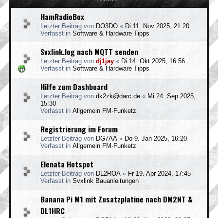
HamRadioBox
Letzter Beitrag von
DO3DO
«
Di 11. Nov 2025, 21:20
Verfasst in
Software & Hardware Tipps
Svxlink.log nach MQTT senden
Letzter Beitrag von
dj1jay
«
Di 14. Okt 2025, 16:56
Verfasst in
Software & Hardware Tipps
Hilfe zum Dashboard
Letzter Beitrag von
dk2zk@darc de
«
Mi 24. Sep 2025,
15:30
Verfasst in
Allgemein FM-Funketz
Registrierung im Forum
Letzter Beitrag von
DG7AA
«
Do 9. Jan 2025, 16:20
Verfasst in
Allgemein FM-Funketz
Elenata Hotspot
Letzter Beitrag von
DL2ROA
«
Fr 19. Apr 2024, 17:45
Verfasst in
Svxlink Bauanleitungen
Banana Pi M1 mit Zusatzplatine nach DM2NT &
DL1HRC