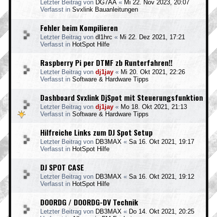
Letzter Beitrag von
DG7AA
«
Mi 22. Nov 2023, 20:07
Verfasst in
Svxlink Bauanleitungen
Fehler beim Kompilieren
Letzter Beitrag von
dl1hrc
«
Mi 22. Dez 2021, 17:21
Verfasst in
HotSpot Hilfe
Raspberry Pi per DTMF zb Runterfahren!!
Letzter Beitrag von
dj1jay
«
Mi 20. Okt 2021, 22:26
Verfasst in
Software & Hardware Tipps
Dashboard Svxlink DjSpot mit Steuerungsfunktion
Letzter Beitrag von
dj1jay
«
Mo 18. Okt 2021, 21:13
Verfasst in
Software & Hardware Tipps
Hilfreiche Links zum DJ Spot Setup
Letzter Beitrag von
DB3MAX
«
Sa 16. Okt 2021, 19:17
Verfasst in
HotSpot Hilfe
DJ SPOT CASE
Letzter Beitrag von
DB3MAX
«
Sa 16. Okt 2021, 19:12
Verfasst in
HotSpot Hilfe
DO0RDG / DO0RDG-DV Technik
Letzter Beitrag von
DB3MAX
«
Do 14. Okt 2021, 20:25