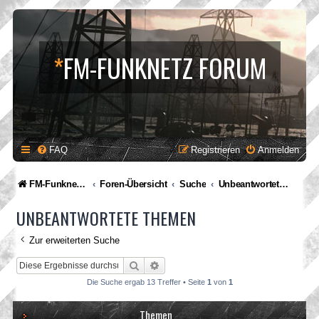
*
FM-FUNKNETZ FORUM
FAQ
Registrieren
Anmelden
FM-Funknetz Relaisverbund
Foren-Übersicht
Suche
Unbeantwortete Themen
UNBEANTWORTETE THEMEN
Zur erweiterten Suche
Suche
Erweiterte Suche
Die Suche ergab 13 Treffer • Seite
1
von
1
Themen