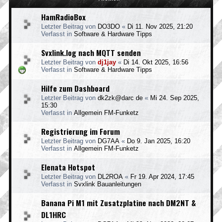
HamRadioBox
Letzter Beitrag von
DO3DO
«
Di 11. Nov 2025, 21:20
Verfasst in
Software & Hardware Tipps
Svxlink.log nach MQTT senden
Letzter Beitrag von
dj1jay
«
Di 14. Okt 2025, 16:56
Verfasst in
Software & Hardware Tipps
Hilfe zum Dashboard
Letzter Beitrag von
dk2zk@darc de
«
Mi 24. Sep 2025,
15:30
Verfasst in
Allgemein FM-Funketz
Registrierung im Forum
Letzter Beitrag von
DG7AA
«
Do 9. Jan 2025, 16:20
Verfasst in
Allgemein FM-Funketz
Elenata Hotspot
Letzter Beitrag von
DL2ROA
«
Fr 19. Apr 2024, 17:45
Verfasst in
Svxlink Bauanleitungen
Banana Pi M1 mit Zusatzplatine nach DM2NT &
DL1HRC