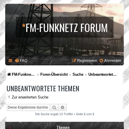
*
FM-FUNKNETZ FORUM
FAQ
Registrieren
Anmelden
FM-Funknetz Relaisverbund
Foren-Übersicht
Suche
Unbeantwortete Themen
UNBEANTWORTETE THEMEN
Zur erweiterten Suche
Suche
Erweiterte Suche
Die Suche ergab 13 Treffer • Seite
1
von
1
Themen