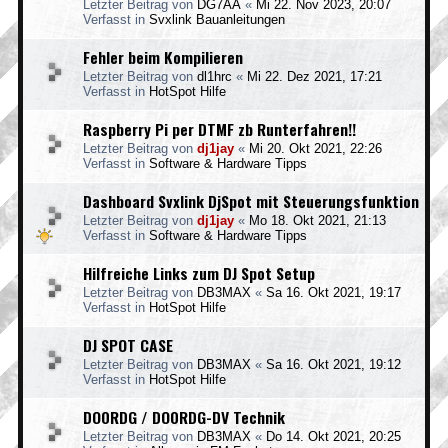
Letzter Beitrag von
DG7AA
«
Mi 22. Nov 2023, 20:07
Verfasst in
Svxlink Bauanleitungen
Fehler beim Kompilieren
Letzter Beitrag von
dl1hrc
«
Mi 22. Dez 2021, 17:21
Verfasst in
HotSpot Hilfe
Raspberry Pi per DTMF zb Runterfahren!!
Letzter Beitrag von
dj1jay
«
Mi 20. Okt 2021, 22:26
Verfasst in
Software & Hardware Tipps
Dashboard Svxlink DjSpot mit Steuerungsfunktion
Letzter Beitrag von
dj1jay
«
Mo 18. Okt 2021, 21:13
Verfasst in
Software & Hardware Tipps
Hilfreiche Links zum DJ Spot Setup
Letzter Beitrag von
DB3MAX
«
Sa 16. Okt 2021, 19:17
Verfasst in
HotSpot Hilfe
DJ SPOT CASE
Letzter Beitrag von
DB3MAX
«
Sa 16. Okt 2021, 19:12
Verfasst in
HotSpot Hilfe
DO0RDG / DO0RDG-DV Technik
Letzter Beitrag von
DB3MAX
«
Do 14. Okt 2021, 20:25