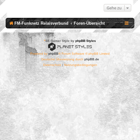
Gehe zu
FM-Funknetz Relaisverbund
Foren-Übersicht
*
SE Gamer Style by
phpBB Styles
Powered by
phpBB
® Forum Software © phpBB Limited
Deutsche Übersetzung durch
phpBB.de
Datenschutz
|
Nutzungsbedingungen