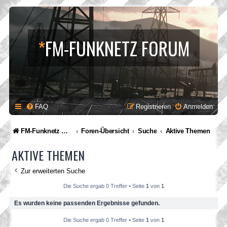
*
FM-FUNKNETZ FORUM
FAQ
Registrieren
Anmelden
FM-Funknetz Relaisverbund
Foren-Übersicht
Suche
Aktive Themen
AKTIVE THEMEN
Zur erweiterten Suche
Die Suche ergab 0 Treffer • Seite
1
von
1
Es wurden keine passenden Ergebnisse gefunden.
Die Suche ergab 0 Treffer • Seite
1
von
1