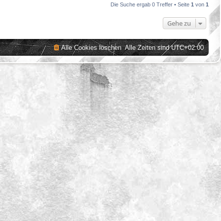
Die Suche ergab 0 Treffer • Seite
1
von
1
Gehe zu
Alle Cookies löschen
Alle Zeiten sind
UTC+02:00