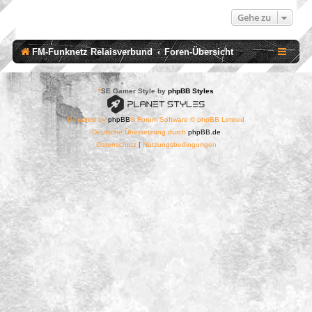
Gehe zu
FM-Funknetz Relaisverbund
Foren-Übersicht
*
SE Gamer Style by
phpBB Styles
Powered by
phpBB
® Forum Software © phpBB Limited
Deutsche Übersetzung durch
phpBB.de
Datenschutz
|
Nutzungsbedingungen