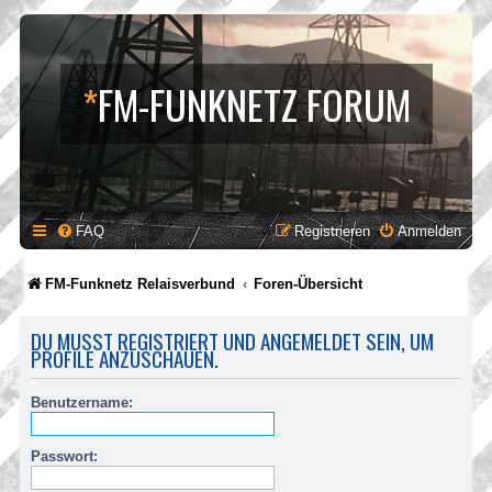
*
FM-FUNKNETZ FORUM
FAQ
Registrieren
Anmelden
FM-Funknetz Relaisverbund
Foren-Übersicht
DU MUSST REGISTRIERT UND ANGEMELDET SEIN, UM
PROFILE ANZUSCHAUEN.
Benutzername:
Passwort: