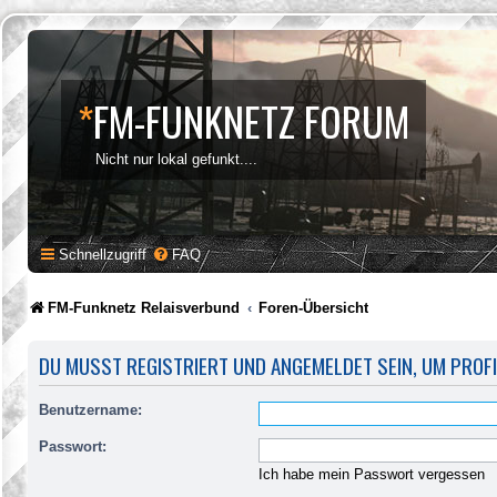
*
FM-FUNKNETZ FORUM
Nicht nur lokal gefunkt....
Schnellzugriff
FAQ
FM-Funknetz Relaisverbund
Foren-Übersicht
DU MUSST REGISTRIERT UND ANGEMELDET SEIN, UM PROF
Benutzername:
Passwort:
Ich habe mein Passwort vergessen