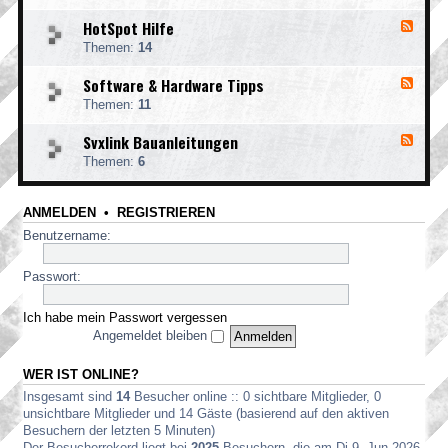
l
-
g
HotSpot Hilfe
F
F
e
e
u
m
Themen:
14
e
n
e
d
k
i
Software & Hardware Tipps
F
-
A
n
e
H
p
Themen:
11
F
e
o
p
M
d
t
s
-
Svxlink Bauanleitungen
F
-
S
F
e
S
p
Themen:
6
u
e
o
o
n
d
f
t
k
-
t
H
e
ANMELDEN
•
REGISTRIEREN
S
w
i
t
v
a
Benutzername:
l
z
x
r
f
l
e
e
i
Passwort:
&
n
H
k
a
Ich habe mein Passwort vergessen
B
r
a
Angemeldet bleiben
d
u
w
a
a
WER IST ONLINE?
n
r
l
Insgesamt sind
14
Besucher online :: 0 sichtbare Mitglieder, 0
e
e
T
unsichtbare Mitglieder und 14 Gäste (basierend auf den aktiven
i
i
Besuchern der letzten 5 Minuten)
t
p
Der Besucherrekord liegt bei
2025
Besuchern, die am Di 9. Jun 2026,