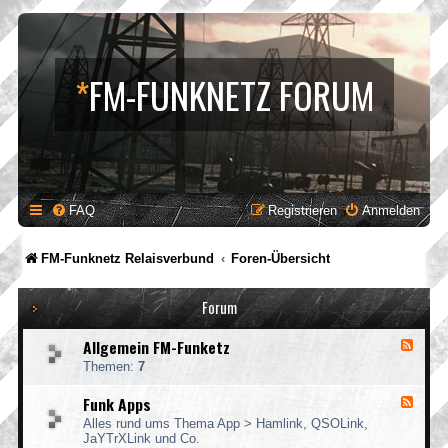
*
FM-FUNKNETZ FORUM
FAQ
Registrieren
Anmelden
FM-Funknetz Relaisverbund
Foren-Übersicht
Forum
Allgemein FM-Funketz
F
e
Themen:
7
e
d
Funk Apps
F
-
e
A
Alles rund ums Thema App > Hamlink, QSOLink,
e
l
JaYTrXLink und Co.
d