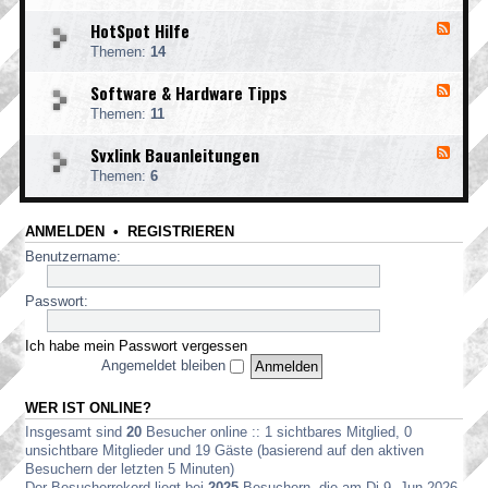
l
-
g
HotSpot Hilfe
F
F
e
e
u
m
Themen:
14
e
n
e
d
k
i
Software & Hardware Tipps
F
-
A
n
e
H
p
Themen:
11
F
e
o
p
M
d
t
s
-
Svxlink Bauanleitungen
F
-
S
F
e
S
p
Themen:
6
u
e
o
o
n
d
f
t
k
-
t
H
e
ANMELDEN
•
REGISTRIEREN
S
w
i
t
v
a
Benutzername:
l
z
x
r
f
l
e
e
i
Passwort:
&
n
H
k
a
Ich habe mein Passwort vergessen
B
r
a
Angemeldet bleiben
d
u
w
a
a
WER IST ONLINE?
n
r
l
Insgesamt sind
20
Besucher online :: 1 sichtbares Mitglied, 0
e
e
T
unsichtbare Mitglieder und 19 Gäste (basierend auf den aktiven
i
i
Besuchern der letzten 5 Minuten)
t
p
Der Besucherrekord liegt bei
2025
Besuchern, die am Di 9. Jun 2026,