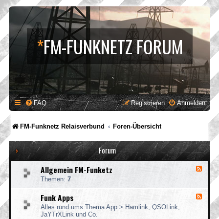
*
FM-FUNKNETZ FORUM
FAQ
Registrieren
Anmelden
FM-Funknetz Relaisverbund
Foren-Übersicht
Forum
Allgemein FM-Funketz
F
e
Themen:
7
e
d
Funk Apps
F
-
e
A
Alles rund ums Thema App > Hamlink, QSOLink,
e
l
JaYTrXLink und Co.
d