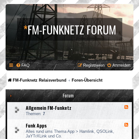
*
FM-FUNKNETZ FORUM
FAQ
Registrieren
Anmelden
FM-Funknetz Relaisverbund
Foren-Übersicht
Forum
Allgemein FM-Funketz
F
e
Themen:
7
e
d
Funk Apps
F
-
e
A
Alles rund ums Thema App > Hamlink, QSOLink,
e
l
JaYTrXLink und Co.
d