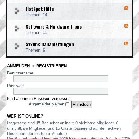
l
-
g
HotSpot Hilfe
F
F
e
e
u
m
Themen:
14
e
n
e
d
k
i
Software & Hardware Tipps
F
-
A
n
e
H
p
Themen:
11
F
e
o
p
M
d
t
s
-
Svxlink Bauanleitungen
F
-
S
F
e
S
p
Themen:
6
u
e
o
o
n
d
f
t
k
-
t
H
e
ANMELDEN
•
REGISTRIEREN
S
w
i
t
v
a
Benutzername:
l
z
x
r
f
l
e
e
i
Passwort:
&
n
H
k
a
Ich habe mein Passwort vergessen
B
r
a
Angemeldet bleiben
d
u
w
a
a
WER IST ONLINE?
n
r
l
Insgesamt sind
15
Besucher online :: 0 sichtbare Mitglieder, 0
e
e
T
unsichtbare Mitglieder und 15 Gäste (basierend auf den aktiven
i
i
Besuchern der letzten 5 Minuten)
t
p
Der Besucherrekord liegt bei
2025
Besuchern, die am Di 9. Jun 2026,